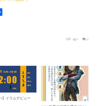
リーパーDay60 ＞
ger
opy
共
ink
有
8年 ago
2
ay91】ドラムデビュー