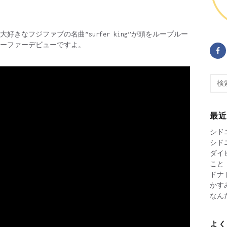
きなフジファブの名曲”surfer king”が頭をループルー
ーファーデビューですよ。
検
索:
最
シド
シド
ダイ
こと
ドナ
かすみ
なん
よ