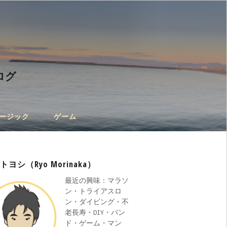
ログ
ージック
ゲーム
トヨシ（Ryo Morinaka）
最近の興味：マラソ
ン・トライアスロ
ン・ダイビング・不
老長寿・DIY・バン
ド・ゲーム・マン