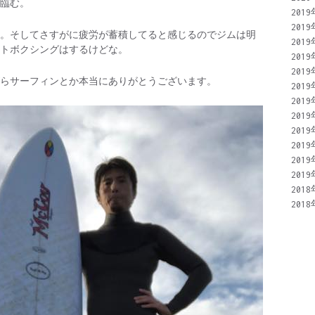
臨む。
201
201
。そしてさすがに疲労が蓄積してると感じるのでジムは明
201
トボクシングはするけどな。
201
201
らサーフィンとか本当にありがとうございます。
201
201
201
201
201
201
201
201
201