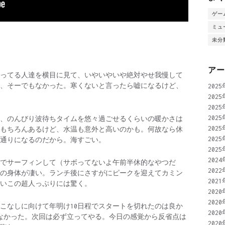
ゲー
ミュ
未分
ア
ってる人達を横目に見て、いやいやいや絶対やせ我慢して
、そーでもなかった。寒くないと言ったら嘘になるけど、
202
202
202
202
、のんびり波待ちタイムを悠々過ごせるくらいの暖かさは
202
もちろんあるけど、水温も意外と高いのかも。何故なら休
202
通りになるのだから。海すごい。
202
202
でサーフィンして（サボってないよ午前半休的なやつだ
202
の身体が凄い。ランチ後にさすがにピークを迎えてカミン
202
いこの超人っぷりには驚く。
202
202
こなしに向けて年明け10日程でスタートを切れたのは良か
202
なかった。次回は必ず立ってやる。今日の感覚から反省点は
202