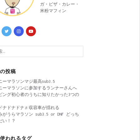
ガ・ピザ・カレー・
米粉マフィン
近の投稿
ニーマラソンマジ最高sub3.5
ニーマラソンに参加するランナーさんへ
ビング初心者のうちに知りたかった3つの
ドナドナドナ♬収容車が揺れる
がうらマラソン sub3.5 or DNF どっち
だい！？
く使われるタグ