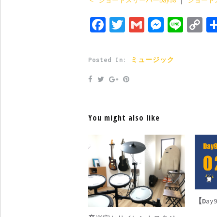
＜ ショートスリーパーDay58
│
ショートス
Facebook
Twitter
Gmail
Messen
Line
C
L
Posted In:
ミュージック
You might also like
【D