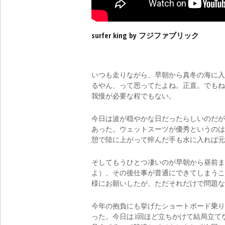
surfer king by フジファブリック
いつも走りながら、早朝から真冬の海に入
るやん、って思ってたよね。正直。でもね
我慢が必要な程でもない。
今日は波が穏やかな日だったらしいのだが
あった。ウェットスーツが優秀というのは
憩で陸に上がって悴んだ手も水に入れば元
そしてもうひとつ凄いのが早朝から昼前ま
よ）、その後仕事が普通にできてしまうこ
様にお願いしたが、ただそれだけで問題な
今年の抱負にも挙げたショートボード乗り
った。今日は3回ほど立ちかけて結局立て