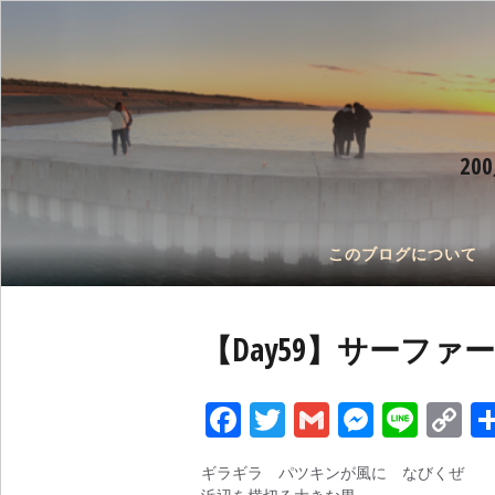
2
このブログについて
【Day59】サーフ
Facebook
Twitter
Gmail
Messen
Line
C
L
ギラギラ パツキンが風に なびくぜ