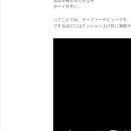
浜辺を横切る大きな男
ボード片手に…
ってことでね、サーファーデビューです。大好
プするほどにはテンション上げ目に湘南サ