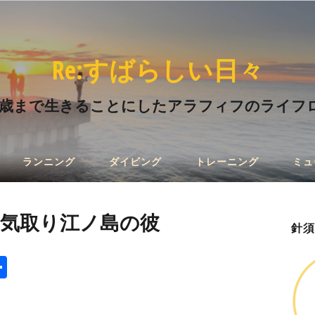
Re:すばらしい日々
00歳まで生きることにしたアラフィフのライフ
ランニング
ダイビング
トレーニング
ミュ
ァー気取り江ノ島の彼
針須
ger
opy
共
ink
有